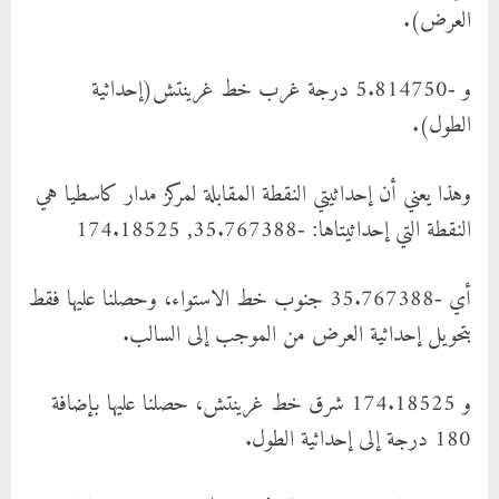
العرض).
و -5.814750 درجة غرب خط غرينتش(إحداثية
الطول).
وهذا يعني أن إحداثيتي النقطة المقابلة لمركز مدار كاسطيا هي
النقطة التي إحداثيتاها: -35.767388, 174.18525
أي -35.767388 جنوب خط الاستواء، وحصلنا عليها فقط
بتحويل إحداثية العرض من الموجب إلى السالب.
و 174.18525 شرق خط غرينتش، حصلنا عليها بإضافة
180 درجة إلى إحداثية الطول.