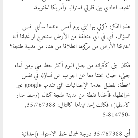
المحيط الهادي بين قارتي استراليا وأمريكا الجنوبية.
هذه الفكرة ذكرني بها ابني يوم أمس عندما سألني نفس
السؤال، أي في أي منطقة من الأرض سنخرج لو تخيلنا أننا
اخترقتا الأرض من مركزها انطلاقا من هنا، من مدينة طنجة؟
فكان ابني كأقرانه من جيل اليوم أكثر حظا مني ومن أبناء
جيلي، حيث بحثنا معا عن الجواب عن تساؤله في نفس
اللحظة، بفضل خدمة الإحداثيات التي تقدمها google عبر
خرائطها، فأخذنا نقطة من مدينة طنجة كمثال (وسط مدار
كاسطيا)، فكانت إحداثيتاها كالتالي: 35.767388,
-5.814750
أي 35.767388 درجة شمال خط الاستواء (إحداثية