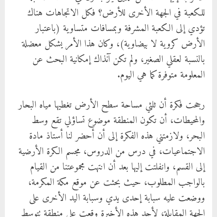
للكعبة في الجهة الأخرى للأرض؟ فكل الاتجاهات هناك
تؤدي إلى الكعبة المشرفة وبمسافات متساوية (باعتبار
الأرض كروية لا بيضاوية)، وكان هذا الأمر يشكل معضلة
بالنسبة لعقلي الصغير، ولم تكن آنذاك إمكانية البحث عن
المعلومة متوفرة كما هي اليوم.
رجحت فكرة أن ثلثي مساحة سطح الأرض تغطيها مياه البحار
والمحيطات، أن تكون المنطقة موضوع تساؤلي تقع وسط
البحر، ولازمتني هذه الفكرة إلى أن أحضر لنا أستاذ مادة
الاجتماعيات، في درس من الدروس، مجسم الكرة الأرضية
إلى القسم، وانفلتت إليها بعد أن انتهت مجموعتنا من القيام
بالواجب المطلوب، حيث بحثت عن موقع مكة المكرمة،
ووضعت عليه سبابة إحدى يدي وسبابة اليد الأخرى على
الجهة المقابلة، لأجد هذه الأخيرة وقعت على منطقة تتوسط