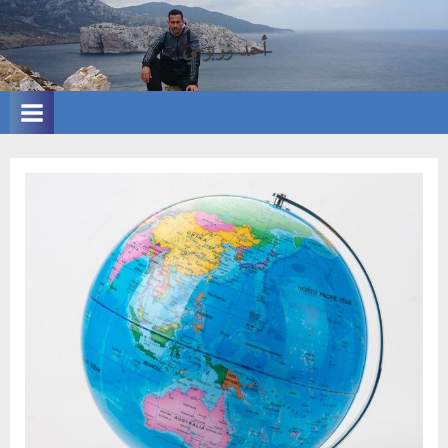
Ski
أحمد زربوحي
t
الموقع
conten
الشخصي
للأستاذ
أحمد
زربوحي