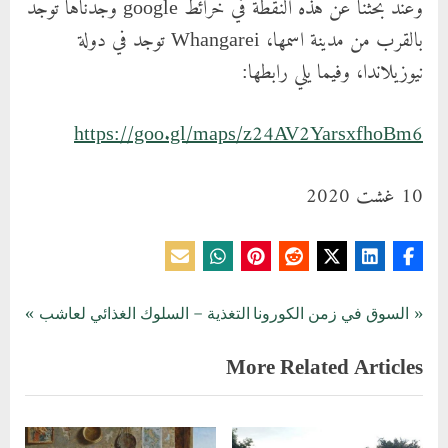
وعند بحثنا عن هذه النقطة في خرائط google وجدناها توجد
بالقرب من مدينة اسمها، Whangarei توجد في دولة
نيوزيلاندا، وفيما يلي رابطها:
https://goo.gl/maps/z24AV2YarsxfhoBm6
10 غشت 2020
تصفّح
المدونة
N
P
السوق في زمن الكورونا
التغذية – السلوك الغذائي لعاشب
e
r
المقالات
More Related Articles
x
e
t
v
P
i