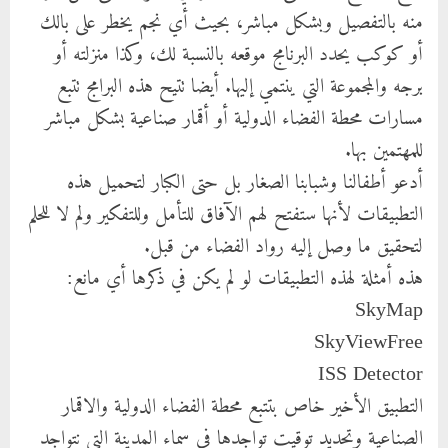
منه بالتفصيل وبشكل مباشر، بحيث أي نجم يخطر على بالك
الكرة
أو كوكب يحدد البرنامج موقعه بالنسبة لك، وكذا منزلته أو
الأرضية؟!”
برجه والمجموعة التي ينتمي إليها. أيضا تتيح هذه البرامج تتبع
مسارات محطة الفضاء الدولية أو أقمار صناعية بشكل مباشر
للمهتمين بها.
أدعو أطفالنا وشبابنا الصغار بل حتى الكبار لتحميل هذه
التطبيقات لأنها ستفتح لهم الآفاق للتأمل وللتفكير ولم لا للحلم
لتحقيق ما وصل إليه رواد الفضاء من قبل.
هذه أمثلة لهذه التطبيقات لو لم يكن في ذكرها أي مانع:
SkyMap
SkyViewFree
ISS Detector
التطبيق الأخير خاص بتتبع محطة الفضاء الدولية والاقمار
الصناعية وتحديد توقيت تواجدها في سماء المدينة التي نتواجد