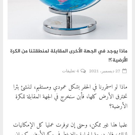
ماذا يوجد في الجهة الأخرى المقابلة لمنطقتنا من الكرة
الأرضية؟!
Posted
على
27 ديسمبر، 2021
4 تعليقات
By
أحمد
on
ماذا
ماذا لو استمررنا في الحفر بشكل عمودي ومستقيم، لننشئ بئرا
زربوحي
يوجد
تخترق الأرض كلها، فأين سنخرج في الجهة المقابلة للكرة
في
الجهة
الأرضية؟
الأخرى
المقابلة
علميا هذا غير ممكن، وحتى إن توفرت عمليا كل الإمكانيات
لمنطقتنا
من
لذلك، فإن درجة الحرارة والضغط في مركز الأرض كبيران
الكرة