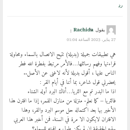
رد
يقول
Rachida
:
27 يناير، 2023 الساعة 01:04
هي تطبيقات جميلة (بديلة) تتيح الاتصال بالسماء ومحاولة
قراءتها وفهم رسائلها…فالأمر مرتبط بفطرة الله فطر
الناس عليها ، أقول بديلة لأنه لاغنى عن الأصل..
يحضرني قول شاعر، بما أننا في أيام القر :
اذا ما البدر تم مع الثريا…أتاك البرد أوله الشتاء
فالثريا – كما نعلم- منزلة من منازل القمر، إذا ما اقترن هذا
الأخير بها بعد اكتماله حل موسم البرد والقر، وهذا
الاقتران لايكون الا مرة في السنة. فمن أخبر هذا العربي
بهذه الحقيقة إن لم يكن طول مراقبته للسماء؟