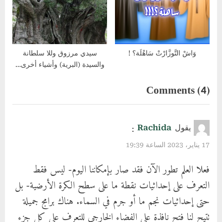
وَاشْ التَّوزَّارْتْ سَاهْلَة؟ !
سيدي مرزوق وللا سلطانة
والسيدة (البرية) وأشياء أخرى…
on
Comments
(4)
“ماذا
يوجد
يقول
Rachida
:
في
17 يناير، 2023 الساعة 19:39
الجهة
فعلا العلم تطور الآن فقد صار بإمكاننا اليوم- ليس فقط
الأخرى
التعرف على إحداثيات نقطة ما على سطح الكرة الأرضية- بل
المقابلة
حتى إحداثيات نجم ما أو جرم في السماء. هناك برامج جميلة
لمنطقتنا
تتيح لنا فتح نافذة على الفضاء الخارجي للتعرف على كل جزء
من