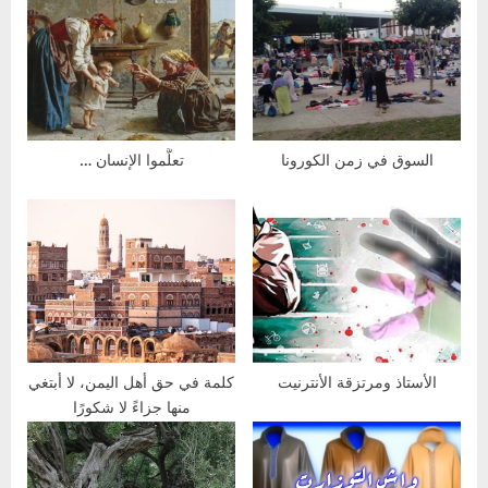
o
o
s
u
t
s
:
P
o
s
السوق في زمن الكورونا
تعلَّموا الإنسان …
t
:
الأستاذ ومرتزقة الأنترنيت
كلمة في حق أهل اليمن، لا أبتغي
منها جزاءً لا شكورًا