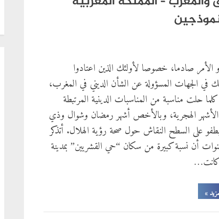
 والمغرب – المملكة المغربية
نموذجين
و الأمر صادما، خصوصا لأولئك الذين اعتادوا
ك في الجهات المسؤولة عن الشأن الديني في المغرب،
ما حلت مناسبة من المناسبات الدينية المرتبطة
الأشهر الهجرية، وبالأخص أشهر رمضان وشوال وذي
 يطفو على السطح النقاش حول صحة رؤية الهلال. أتذكر
وات أن نسبة كبيرة من سكان “حي القشريين” بمدينة
كانت…
“رصد
مزيد
»
الهلال
بين
بلدان
المشرق