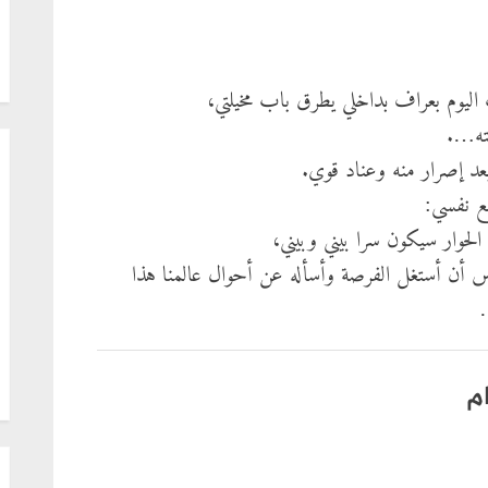
ليوم بعراف بداخلي يطرق باب مخيلتي،
ته….
د إصرار منه وعناد قوي.
ع نفسي:
 الحوار سيكون سرا بيني وبيني،
س أن أستغل الفرصة وأسأله عن أحوال عالمنا هذا
…