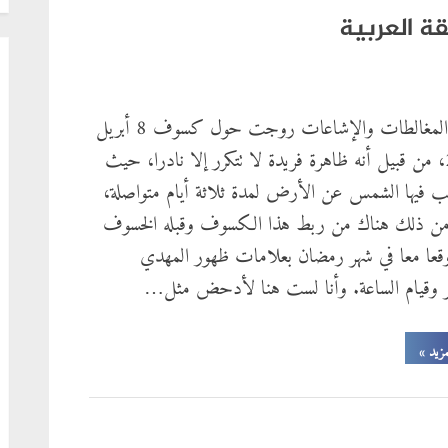
والمغرب
–
ة العربية
المملكة
المغربية
والمملكة
العربية
السعودية
نموذجين”
بعض المغالطات والإشاعات روجت حول كسوف 8 أبريل
2024، من قبيل أنه ظاهرة فريدة لا تتكرر إلا نادرا، حيث
فيها الشمس عن الأرض لمدة ثلاثة أيام متواصلة،
من ذلك هناك من ربط هذا الكسوف وقبله الخسوف
وقعا معا في شهر رمضان بعلامات ظهور المهدي
ر وقيام الساعة. وأنا لست هنا لأدحض مثل…
“كسوف
مزيد
»
شمال
إفريقيا
والمنطقة
العربية”