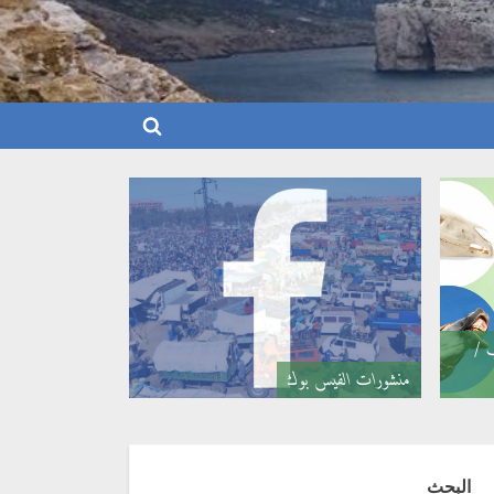
Toggle
search
form
ب /
منشورات الفيس بوك
البحث