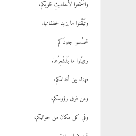
واسْتَمعوا لأحاديثِ قلوبكم،
وتَيَقَّنوا ما يزيد خفقانها.
تحسَّسوا جلودَكم
وتبيَّنوا ما يُقَشْعِرُها.
فهنا، بين أقدامكم،
ومن فوق رؤوسكم،
وفي كل مكان من حواليكم،
تجدون السعادة.