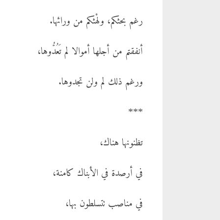
رغم بحثكم، ولهْثكم من ورائها.
أنفقتم من أجلها أموالا لم تَعُدُّوها،
ورغم ذلك لم ولن تجدوها.
***
تظنونها هناك،
في أرصدة في الأبناك كامنة،
في مناصب تتسلطون بها،