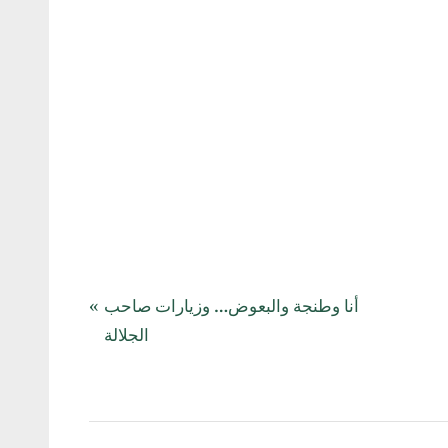
N
أنا وطنجة والبعوض… وزيارات صاحب
e
الجلالة
x
t
P