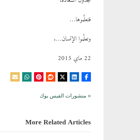
فتعلَّموها…
وتعلَّموا الإنسان….
22 ماي 2015
تصفّح
P
المدونة
منشورات الفيس بوك
r
المقالات
e
More Related Articles
v
i