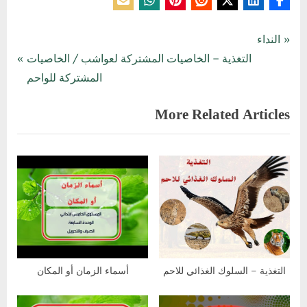
تصفّح
الفيديوهات
P
النداء
,
N
r
التغذية – الخاصيات المشتركة لعواشب / الخاصيات
المقالات
فيديوهات
e
e
المشتركة للواحم
تعليمية
x
v
More Related Articles
t
i
P
o
o
u
s
s
t
P
:
o
s
t
:
التغذية – السلوك الغذائي للاحم
أسماء الزمان أو المكان