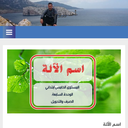
Ski
أحمد زربوحي
t
الموقع
conten
الشخصي
للأستاذ
أحمد
زربوحي
اسم الآلة